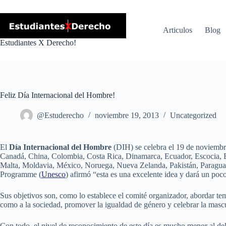
Skip
to
content
Articulos
Blog
Estudiantes X Derecho!
Feliz Día Internacional del Hombre!
@Estuderecho
noviembre 19, 2013
Uncategorized
El
Día Internacional del Hombre
(DIH) se celebra el 19 de noviembr
Canadá, China, Colombia, Costa Rica, Dinamarca, Ecuador, Escocia, Es
Malta, Moldavia, México, Noruega, Nueva Zelanda, Pakistán, Paraguay
Programme (
Unesco
) afirmó “esta es una excelente idea y dará un poc
Sus objetivos son, como lo establece el comité organizador, abordar te
como a la sociedad, promover la igualdad de género y celebrar la masc
Con todo, el nivel de reconocimiento de este día es mucho menor al d