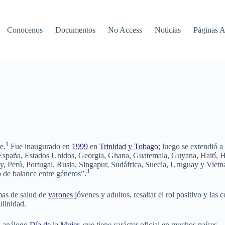
Conocenos
Documentos
No Access
Noticias
Páginas 
1
e.
Fue inaugurado en
1999
en
Trinidad y Tobago
; luego se extendió a
paña, Estados Unidos, Georgia, Ghana, Guatemala, Guyana, Haití, Holan
, Perú, Portugal, Rusia, Singapur, Sudáfrica, Suecia, Uruguay y Viet
3
o de balance entre géneros”.
mas de salud de
varones
jóvenes y adultos, resaltar el rol positivo y la
ulinidad.
el análogo
Día de la Mujer
, que tiene carácter oficial en muchos países.