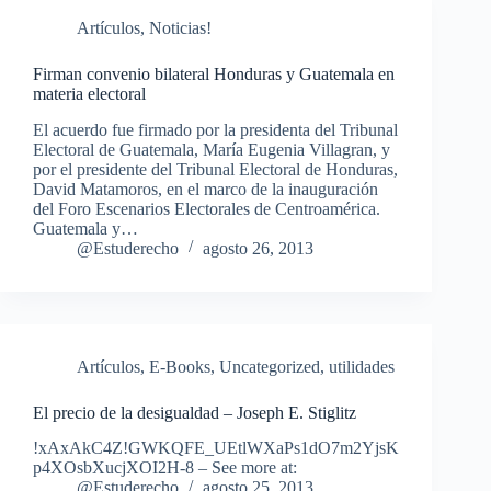
Artículos
,
Noticias!
Firman convenio bilateral Honduras y Guatemala en
materia electoral
El acuerdo fue firmado por la presidenta del Tribunal
Electoral de Guatemala, María Eugenia Villagran, y
por el presidente del Tribunal Electoral de Honduras,
David Matamoros, en el marco de la inauguración
del Foro Escenarios Electorales de Centroamérica.
Guatemala y…
@Estuderecho
agosto 26, 2013
Artículos
,
E-Books
,
Uncategorized
,
utilidades
El precio de la desigualdad – Joseph E. Stiglitz
!xAxAkC4Z!GWKQFE_UEtlWXaPs1dO7m2YjsK
p4XOsbXucjXOI2H-8 – See more at:
@Estuderecho
agosto 25, 2013