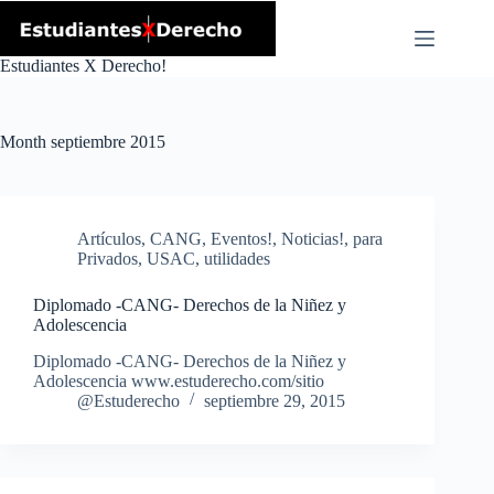
Skip
to
content
Estudiantes X Derecho!
Month
septiembre 2015
Artículos
,
CANG
,
Eventos!
,
Noticias!
,
para
Privados
,
USAC
,
utilidades
Diplomado -CANG- Derechos de la Niñez y
Adolescencia
Diplomado -CANG- Derechos de la Niñez y
Adolescencia www.estuderecho.com/sitio
@Estuderecho
septiembre 29, 2015