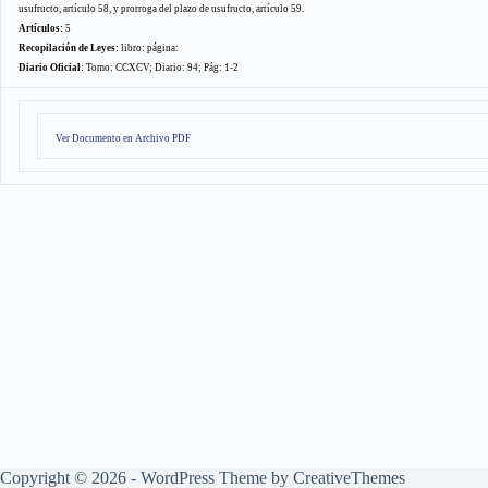
usufructo, artículo 58, y prorroga del plazo de usufructo, artículo 59.
Artículos:
5
Recopilación de Leyes:
libro: página:
Diario Oficial:
Tomo: CCXCV; Diario: 94; Pág: 1-2
Ver Documento en Archivo PDF
Copyright © 2026 - WordPress Theme by
CreativeThemes