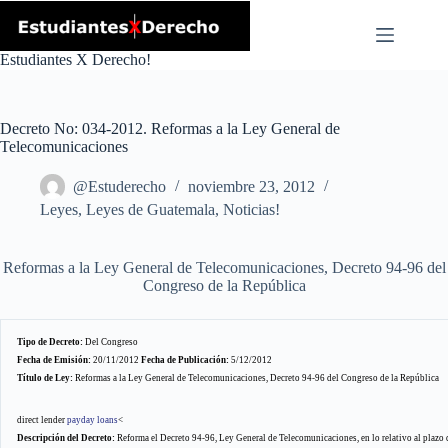
Skip
to
content
Estudiantes X Derecho!
Decreto No: 034-2012. Reformas a la Ley General de
Telecomunicaciones
@Estuderecho
noviembre 23, 2012
Leyes
,
Leyes de Guatemala
,
Noticias!
Reformas a la Ley General de Telecomunicaciones, Decreto 94-96 del
Congreso de la República
Tipo de Decreto:
Del Congreso
Fecha de Emisión:
20/11/2012
Fecha de Publicación:
5/12/2012
Título de Ley:
Reformas a la Ley General de Telecomunicaciones, Decreto 94-96 del Congreso de la República
direct lender
payday loans
<
Descripción del Decreto:
Reforma el Decreto 94-96, Ley General de Telecomunicaciones, en lo relativo al plazo 