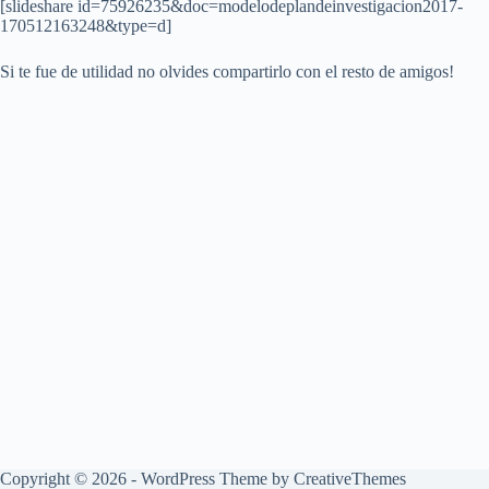
[slideshare id=75926235&doc=modelodeplandeinvestigacion2017-
170512163248&type=d]
Si te fue de utilidad no olvides compartirlo con el resto de amigos!
Copyright © 2026 - WordPress Theme by
CreativeThemes