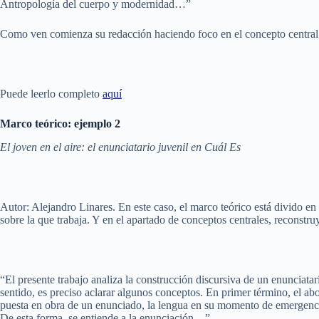
Antropología del cuerpo y modernidad…”
Como ven comienza su redacción haciendo foco en el concepto central y
Puede leerlo completo
aquí
Marco teórico:
ejemplo 2
El joven en el aire: el enunciatario juvenil en Cuál Es
Autor: Alejandro Linares. En este caso, el marco teórico está divido en
sobre la que trabaja. Y en el apartado de conceptos centrales, reconstru
“El presente trabajo analiza la construcción discursiva de un enunciat
sentido, es preciso aclarar algunos conceptos. En primer término, el abo
puesta en obra de un enunciado, la lengua en su momento de emergencia.
De esta forma, se entiende a la enunciación…”