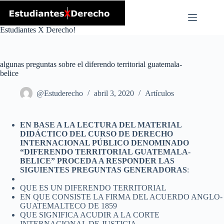
Skip
to
content
Estudiantes X Derecho!
algunas preguntas sobre el diferendo territorial guatemala-
belice
@Estuderecho
abril 3, 2020
Artículos
EN BASE A LA LECTURA DEL MATERIAL
DIDÁCTICO DEL CURSO DE DERECHO
INTERNACIONAL PÚBLICO DENOMINADO
“DIFERENDO TERRITORIAL GUATEMALA-
BELICE” PROCEDA A RESPONDER LAS
SIGUIENTES PREGUNTAS GENERADORAS
:
QUE ES UN DIFERENDO TERRITORIAL
EN QUE CONSISTE LA FIRMA DEL ACUERDO ANGLO-
GUATEMALTECO DE 1859
QUE SIGNIFICA ACUDIR A LA CORTE
INTERNACIONAL DE JUSTICIA