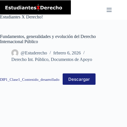
Skip
to
content
Estudiantes X Derecho!
Fundamentos, generalidades y evolución del Derecho
Internacional Público
@Estuderecho
febrero 6, 2026
Derecho Int. Público
,
Documentos de Apoyo
Descargar
DIP1_Clase1_Contenido_desarrollado