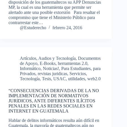
disposición de los guatemaltecos su APP Denuncias
MP, la cual es una herramienta que permite ser
alertado ante una posible extorsión Para resaltar el
compromiso que tiene el Ministerio Público para
contrarrestar este…
@Estuderecho
febrero 24, 2016
Artículos
,
Audios y Tecnología
,
Documentos
de Apoyo
,
E-Books
,
herramientas 2.0
,
Informático
,
Noticias!
,
Para Estudiantes
,
para
Privados
,
revistas juridicas
,
Servicios
,
Tecnología
,
Tesis
,
USAC
,
utilidades
,
web2.0
“CONSECUENCIAS DERIVADAS DE LA NO
IMPLEMENTACIÓN DE NORMATIVOS
JURíDICOS, ANTE DIFERENTES ILÍCITOS
PENALES EN LAS REDES SOCIALES EN
INTERNET EN GUATEMALA
Hablar de delitos informáticos resulta aún difícil en
Guatemala, la mayoría de guatemaltecos aún no