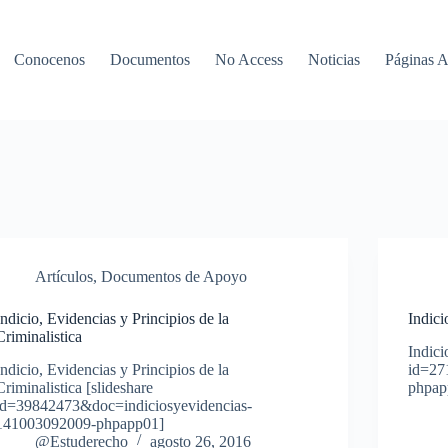
Conocenos
Documentos
No Access
Noticias
Páginas 
Artículos
,
Documentos de Apoyo
Indicio, Evidencias y Principios de la
Indici
Criminalistica
Indici
Indicio, Evidencias y Principios de la
id=27
Criminalistica [slideshare
phpap
id=39842473&doc=indiciosyevidencias-
141003092009-phpapp01]
@Estuderecho
agosto 26, 2016