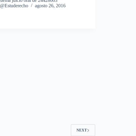
quema juicio oral de 24428663
@Estuderecho
agosto 26, 2016
NEXT