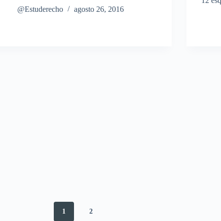
12 es
@Estuderecho
agosto 26, 2016
1
2