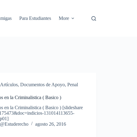
Amigas
Para Estudiantes
More
Artículos
,
Documentos de Apoyo
,
Penal
os en la Criminalistica ( Basico )
os en la Criminalistica ( Basico ) [slideshare
175473&doc=indicios-131014113655-
p01]
@Estuderecho
agosto 26, 2016