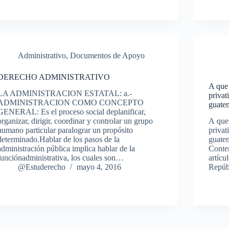
Administrativo
,
Documentos de Apoyo
DERECHO ADMINISTRATIVO
A que 
LA ADMINISTRACION ESTATAL: a.-
privat
ADMINISTRACION COMO CONCEPTO
guate
GENERAL: Es el proceso social deplanificar,
organizar, dirigir, coordinar y controlar un grupo
A que 
humano particular paralograr un propósito
privat
determinado.Hablar de los pasos de la
guate
administración pública implica hablar de la
Conten
funciónadministrativa, los cuales son…
artícu
@Estuderecho
mayo 4, 2016
Repúb