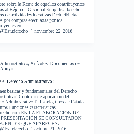
to sobre la Renta de aquellos contribuyentes
dos al Régimen Opcional Simplificado sobe
os de actividades lucrativas Deducibilidad
A por compras efectuadas por los
ibuyentes en…
@Estuderecho
noviembre 22, 2018
Administrativo
,
Artículos
,
Documentos de
Apoyo
s el Derecho Administrativo?
nes basicas y fundamentales del Derecho
strativo! Contexto de aplicación del
o Administrativo El Estado, tipos de Estado
tos Funciones caracteristicas
derecho.com EN LA ELABORACIÓN DE
 PRESENTACIÓN SE CONSULTARON
FUENTES QUE APARECEN.
@Estuderecho
octubre 21, 2016