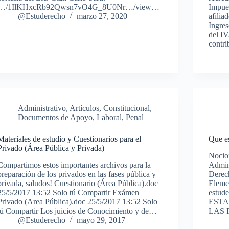
…/1IlKHxcRb92Qwsn7vO4G_8U0Nr…/view…
Impues
@Estuderecho
marzo 27, 2020
afilia
Ingres
del IV
contr
Administrativo
,
Artículos
,
Constitucional
,
Documentos de Apoyo
,
Laboral
,
Penal
Materiales de estudio y Cuestionarios para el
Que e
Privado (Área Pública y Privada)
Nocio
Compartimos estos importantes archivos para la
Admini
preparación de los privados en las fases pública y
Derech
privada, saludos! Cuestionario (Área Pública).doc
Elemen
25/5/2017 13:52 Solo tú Compartir Exámen
estu
Privado (Area Pública).doc 25/5/2017 13:52 Solo
ESTA
tú Compartir Los juicios de Conocimiento y de…
LAS 
@Estuderecho
mayo 29, 2017