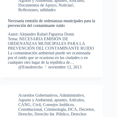
Agrario y Ambiental
,
apuntes
,
Artículos
,
Documentos de Apoyo
,
Noticias!
,
Reflexiones
,
utilidades
Necesaria emisión de ordenanzas municipales para la
prevención del contaminante ruido
Autor: Alejandro Rafael Figueroa Donis
Tema: NECESARIA EMISIÓN DE
ORDENANZAS MUNICIPALES PARA LA
PREVENCIÓN DEL CONTAMINANTE RUIDO
La contaminación ambiental puede ser ocasionada
por el ruido que se ocasiona en las ciudades o en
cualquier otro lugar de la república de…
@Estuderecho
noviembre 12, 2013
Acuerdos Gubernativos
,
Administrativo
,
Agrario y Ambiental
,
apuntes
,
Artículos
,
CANG
,
Civil
,
Consejos Jurídicos
,
Constitucional
,
Criminología
,
DCA
,
Decretos
,
Derecho
,
Derecho Int. Público
,
Derechos