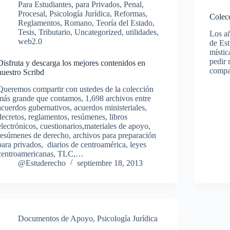
Para Estudiantes
,
para Privados
,
Penal
,
Procesal
,
Psicología Jurídica
,
Reformas
,
Colecc
Reglamentos
,
Romano
,
Teoría del Estado
,
Tesis
,
Tributario
,
Uncategorized
,
utilidades
,
Los añ
web2.0
de Est
místic
pedir 
Disfruta y descarga los mejores contenidos en
compa
nuestro Scribd
Queremos compartir con ustedes de la colección
más grande que contamos, 1,698 archivos entre
acuerdos gubernativos, acuerdos ministeriales,
decretos, reglamentos, resúmenes, libros
electrónicos, cuestionarios,materiales de apoyo,
resúmenes de derecho, archivos para preparación
para privados, diarios de centroamérica, leyes
centroamericanas, TLC,…
@Estuderecho
septiembre 18, 2013
Documentos de Apoyo
,
Psicología Jurídica